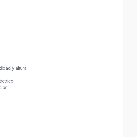
idad y altura
éctrico
ción