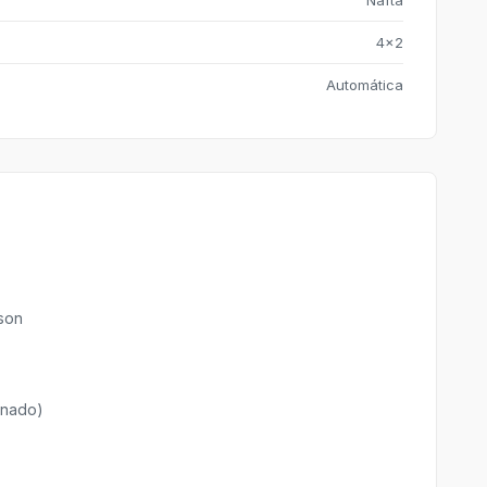
Nafta
4x2
Automática
son
renado)