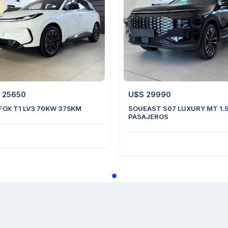
16
28
 25650
U$S 29990
FOX T1 LV3 70KW 375KM
SOUEAST S07 LUXURY MT 1.5 
PASAJEROS