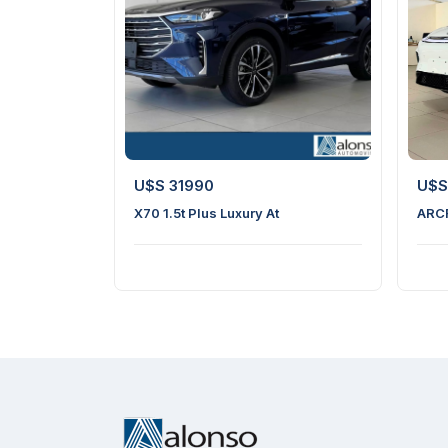
11
1
U$S 31990
U$S
X70 1.5t Plus Luxury At
ARC