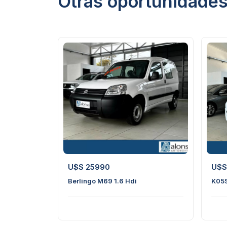
Otras oportunidade
10
1
U$S 25990
U$S
Berlingo M69 1.6 Hdi
K05