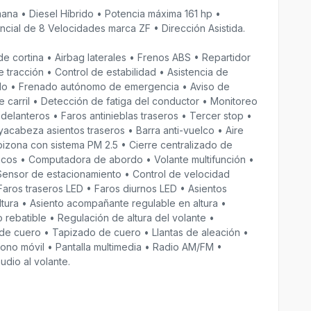
a • Diesel Híbrido • Potencia máxima 161 hp •
cial de 8 Velocidades marca ZF • Dirección Asistida.
e cortina • Airbag laterales • Frenos ABS • Repartidor
 tracción • Control de estabilidad • Asistencia de
ado • Frenado autónomo de emergencia • Aviso de
e carril • Detección de fatiga del conductor • Monitoreo
delanteros • Faros antinieblas traseros • Tercer stop •
yacabeza asientos traseros • Barra anti-vuelco • Aire
izona con sistema PM 2.5 • Cierre centralizado de
tricos • Computadora de abordo • Volante multifunción •
ensor de estacionamiento • Control de velocidad
Faros traseros LED • Faros diurnos LED • Asientos
ltura • Asiento acompañante regulable en altura •
 rebatible • Regulación de altura del volante •
e de cuero • Tapizado de cuero • Llantas de aleación •
fono móvil • Pantalla multimedia • Radio AM/FM •
dio al volante.