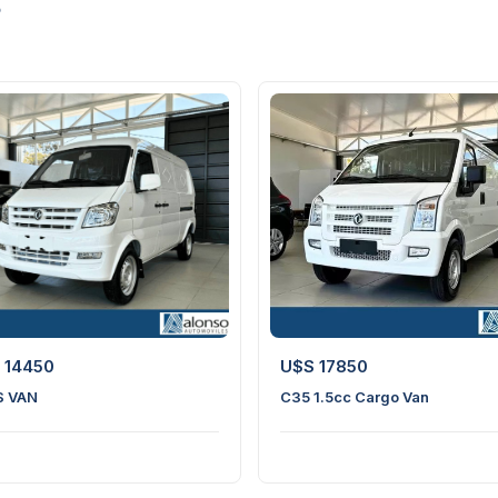
s
22
8
1
 14450
U$S 17850
S VAN
C35 1.5cc Cargo Van