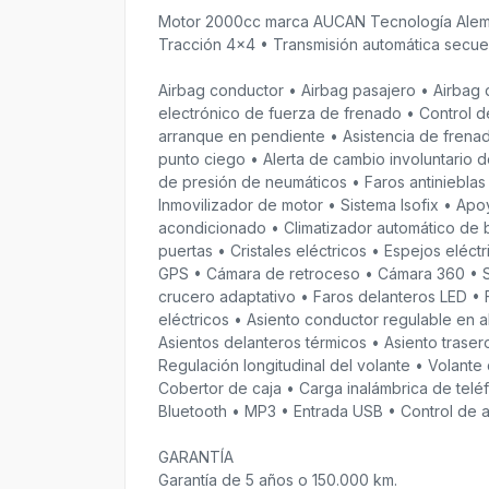
Motor 2000cc marca AUCAN Tecnología Aleman
Tracción 4x4 • Transmisión automática secuen
Airbag conductor • Airbag pasajero • Airbag d
electrónico de fuerza de frenado • Control de
arranque en pendiente • Asistencia de fren
punto ciego • Alerta de cambio involuntario d
de presión de neumáticos • Faros antinieblas 
Inmovilizador de motor • Sistema Isofix • Apo
acondicionado • Climatizador automático de b
puertas • Cristales eléctricos • Espejos eléc
GPS • Cámara de retroceso • Cámara 360 • S
crucero adaptativo • Faros delanteros LED • 
eléctricos • Asiento conductor regulable en a
Asientos delanteros térmicos • Asiento trasero
Regulación longitudinal del volante • Volant
Cobertor de caja • Carga inalámbrica de telé
Bluetooth • MP3 • Entrada USB • Control de au
GARANTÍA
Garantía de 5 años o 150.000 km.